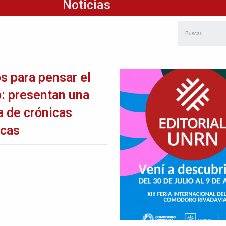
os para pensar el
io: presentan una
a de crónicas
icas