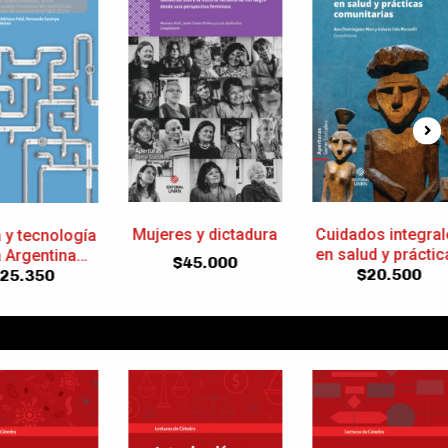
s y dictadura
Cuidados integrales
Araucanía-
en salud y prácticas
Norpatagonia I
45.000
comunitarias
$
20.500
$
26.000