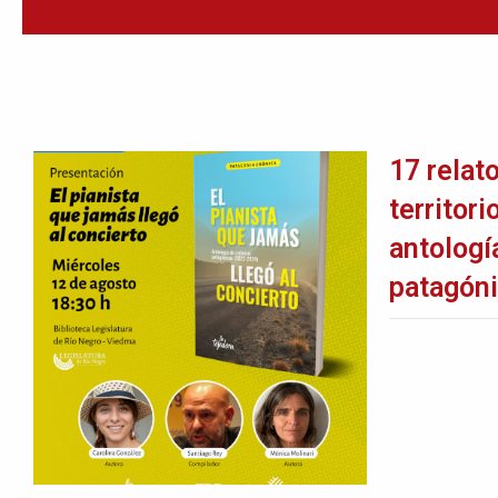
17 relat
territor
antologí
patagón