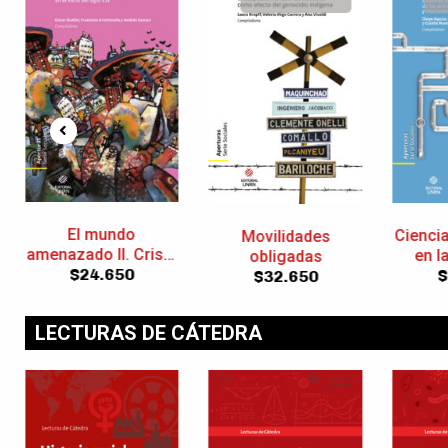
Mujere
Ciencia y tecnología
Movilidades
en la Argentina
obligadas
$
contemporánea
$
25.350
$
32.650
LECTURAS DE CÁTEDRA